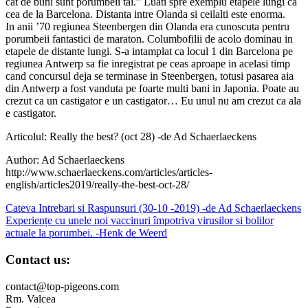
cat de buni sunt porumbeii tai.” Luati spre exemplu etapele lungi ca
cea de la Barcelona. Distanta intre Olanda si ceilalti este enorma.
In anii ’70 regiunea Steenbergen din Olanda era cunoscuta pentru
porumbeii fantastici de maraton. Columbofilii de acolo dominau in
etapele de distante lungi. S-a intamplat ca locul 1 din Barcelona pe
regiunea Antwerp sa fie inregistrat pe ceas aproape in acelasi timp
cand concursul deja se terminase in Steenbergen, totusi pasarea aia
din Antwerp a fost vanduta pe foarte multi bani in Japonia. Poate au
crezut ca un castigator e un castigator… Eu unul nu am crezut ca ala
e castigator.
Articolul: Really the best? (oct 28) -de Ad Schaerlaeckens
Author: Ad Schaerlaeckens
http://www.schaerlaeckens.com/articles/articles-
english/articles2019/really-the-best-oct-28/
Navigare
Cateva Intrebari si Raspunsuri (30-10 -2019) -de Ad Schaerlaeckens
Experiențe cu unele noi vaccinuri împotriva virusilor si bolilor
în
actuale la porumbei. -Henk de Weerd
articole
Contact us:
contact@top-pigeons.com
Rm. Valcea