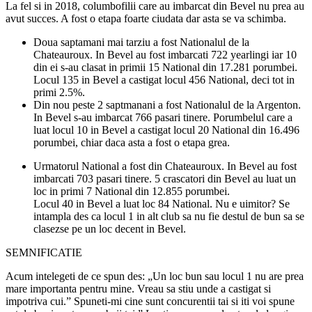
La fel si in 2018, columbofilii care au imbarcat din Bevel nu prea au
avut succes. A fost o etapa foarte ciudata dar asta se va schimba.
Doua saptamani mai tarziu a fost Nationalul de la
Chateauroux. In Bevel au fost imbarcati 722 yearlingi iar 10
din ei s-au clasat in primii 15 National din 17.281 porumbei.
Locul 135 in Bevel a castigat locul 456 National, deci tot in
primi 2.5%.
Din nou peste 2 saptmanani a fost Nationalul de la Argenton.
In Bevel s-au imbarcat 766 pasari tinere. Porumbelul care a
luat locul 10 in Bevel a castigat locul 20 National din 16.496
porumbei, chiar daca asta a fost o etapa grea.
Urmatorul National a fost din Chateauroux. In Bevel au fost
imbarcati 703 pasari tinere. 5 crascatori din Bevel au luat un
loc in primi 7 National din 12.855 porumbei.
Locul 40 in Bevel a luat loc 84 National. Nu e uimitor? Se
intampla des ca locul 1 in alt club sa nu fie destul de bun sa se
clasezse pe un loc decent in Bevel.
SEMNIFICATIE
Acum intelegeti de ce spun des: „Un loc bun sau locul 1 nu are prea
mare importanta pentru mine. Vreau sa stiu unde a castigat si
impotriva cui.” Spuneti-mi cine sunt concurentii tai si iti voi spune