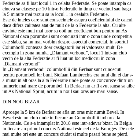
Federatie sa fi luat locul 1 in celalta Federatie. Se poate intampla ca
cineva sa clasese pe 10 intr-o Federatie in timp ce vecinul sau baga
la 5 minute mai tarziu sa ia locul 1 in cealalta Federatie.
Este de inteles care sunt consecintele asupra coeficientului de calcul
daca difera calitatea atat de mult de la o Federatie la alta. Cu alte
cuvinte este mult mai usor sa obti un coeficient bun pentru un As
National daca porumbeii sunt concurati intr-o zona unde competitia
este slaba, sa nu mai vorbim despre aspectul comercial. In sportul
Columbofil conteaza doar castigatorii iar ei valoreaza mult. De
exemplu in zona numita „Diamant verbond”, locul 1 intr-un club
vecin de la alta Federatie ar fi luat un loc mediocru in zona
„Diamant verbond”.
In „Diamant verbond” columbofilii din Berlaar sunt cunoscuti
pentru porumbeii lor buni. Stefaan Lambrechts era unul din ei dar s-
a mutat in alt oras la alta Federatie unde poate sa concureze dintr-un
numeric mai mare de porumbei. In Berlaar nu ar fi avut sansa sa aibe
un As National Sprint, acum in noul sau oras are mari sanse.
DIN NOU BIZAR
Aproape la 5 km de Berlaar se afla un oras mic numit Bevel. In
Bevel este un club unde in fiecare an Columbofilii imbarca la
Nationale. Ce s-a intamplat in 2018 este intr-adevar bizar. In Belgia
in fiecare an primul concurs National este cel de la Bourges. De cele
mai multe ori este un concurs ciudat si multe pasari bune se pierd.