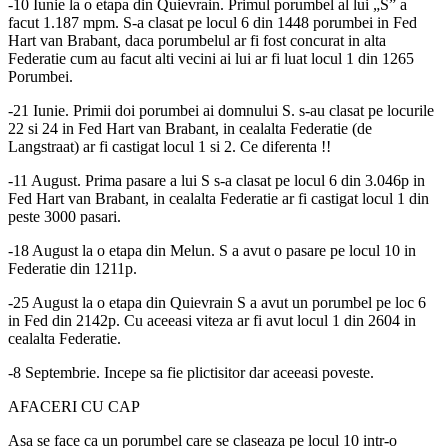
-10 Iunie la o etapa din Quievrain. Primul porumbel al lui „S” a
facut 1.187 mpm. S-a clasat pe locul 6 din 1448 porumbei in Fed
Hart van Brabant, daca porumbelul ar fi fost concurat in alta
Federatie cum au facut alti vecini ai lui ar fi luat locul 1 din 1265
Porumbei.
-21 Iunie. Primii doi porumbei ai domnului S. s-au clasat pe locurile
22 si 24 in Fed Hart van Brabant, in cealalta Federatie (de
Langstraat) ar fi castigat locul 1 si 2. Ce diferenta !!
-11 August. Prima pasare a lui S s-a clasat pe locul 6 din 3.046p in
Fed Hart van Brabant, in cealalta Federatie ar fi castigat locul 1 din
peste 3000 pasari.
-18 August la o etapa din Melun. S a avut o pasare pe locul 10 in
Federatie din 1211p.
-25 August la o etapa din Quievrain S a avut un porumbel pe loc 6
in Fed din 2142p. Cu aceeasi viteza ar fi avut locul 1 din 2604 in
cealalta Federatie.
-8 Septembrie. Incepe sa fie plictisitor dar aceeasi poveste.
AFACERI CU CAP
Asa se face ca un porumbel care se claseaza pe locul 10 intr-o