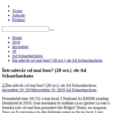
Skip
Top Pigeons
Stiri si Articole despre Porumbei
to
Acasa
content
Articole
Produse
Search
for:
Home
2019
decembrie
19
Ad Schaerlaeckens
Într-adevăr cel mai bun? (28 oct.) -de Ad Schaerlaeckens
Într-adevăr cel mai bun? (28 oct.) -de Ad
Schaerlaeckens
decembrie 19, 2019
decembrie 19, 2019
Ad Schaerlaeckens
Porumbelul meu 18-732 a luat locul 3 National As KBDB yearling
Demifond in 2019. Asta inseamna in realitate ca ea (pentru ca este o
femela) este cel mai bun porumbel din Belgia? Hmm, nu neaparat.
Daca as fi concurat-o in alta federatie putea sa fie pe locul 1 sau