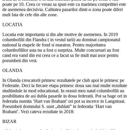
poate pe 10. Ceea ce vreau sa spun este ca marimea competitiei este
de asemenea decisivia. Calitatea pasarilor dintr-o zona poate diferi
mult fata de cele din alte zone.
LOCATIA
Locatia este importanta si din alte motive de asemenea. In 2019
columbofilii din Flandra ( in vestul tarii) au dominat campionatul
national la etapele de fond si maraton. Pentru majoritatea
columbofililor asta nu a fost o surpriza. Multe concursuri au fost
cand era vand din est ceea ce a facut sa fie mult mai usor pentru
porumbeii din vest.
OLANDA
In Olanda crescatorii primesc rezultatele pe club apoi le primesc pe
Federatie. Deci la fiecare etapa primesc doua sau mai multe rezultate
studiindule in mod educational. In orasul meu natal columbofilii au
posibilitatea de asi dubla pasarile in doua federatii. Pot sa bage ori in
federatia numita ‘Hart van Brabant’ ori pot sa incerce in Langstraat.
Poeumbeii domnului S. sunt „dublati” in federatia ‘Hart van
Brabant’. Vezi cateva rezultate in 2018:
BIZAR