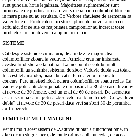
sunt gunoaie, hotie legalizata. Majoritatea suplimentelor sunt
promovate de producatori care vor sa le ia banii columbofililor care
in mare parte nu au rezultate. Co Verbree sfatuieste de asemenea sa
va feriti de ei. Producatorii acestor suplimente nu vor aprecia ce
scriu aici dar se stie ca majoritatea campionilor au incercat toate
produele si nu au devenit campioni mai mari.
SISTEME
Cat despre sistemele cu maturii, de ani de zile majoritatea
columbofililor zboara la vaduvie. Femelele erau rar imbarcate
acestea fiind zburate la natural. La inceputul secolului multi
columbofili au schimbat sistemul de zbor: Vaduvie dubla sau totala.
In acest fel amandoi, masculul cat si femela erau imbarcati la
concurs. Pare un sistel ideal pentru columbofilii cu spatiu redus. La
vaduvie poti sa iti zbori jumatate din pasari. La 30 d emasculi vaduvi
ai nevoie de 30 femele, deci un total de 60 de pasari. De asemenea
asta inseamna ca nu poti sa zbori cele mai bune femele. Cu „vaduvie
dubla” ai nevoie de 30 de pasari daca vrei sa zbori 30 de porumbei
au 15 perechi.
FEMELELE MULT MAI BUNE
Pentru multi acest sistem de „vaduvie dubla” a functionat bine, in
afara de un singur lucru, de multe ori masculii au cedat, de aceea