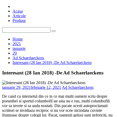
Skip
Top Pigeons
Stiri si Articole despre Porumbei
to
Acasa
content
Articole
Produse
Search
for:
Home
2021
ianuarie
29
Ad Schaerlaeckens
Interesant (28 Ian 2018) -De Ad Schaerlaeckens
Interesant (28 Ian 2018) -De Ad Schaerlaeckens
ianuarie 29, 2021
februarie 12, 2021
Ad Schaerlaeckens
De cand cu internetul din ce in ce mai multi oameni scriu despre
porumbei si sportul columbofil iar asta nu e rau, multi columbofili
vor sa invete si sa auda noutati. Din pacate acesti autoproclamati
scriitori se invidiaza reciproc si nu vor scrie niciodata cuvinte
frumoase despre colegii lor. Pacat, oamenii gelosi sunt nefericiti, nu