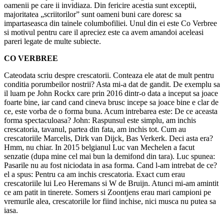
oamenii pe care ii invidiaza. Din fericire acestia sunt exceptii,
majoritatea „scriitorilor” sunt oameni buni care doresc sa
impartaseasca din tainele columbofiliei. Unul din ei este Co Verbree
si motivul pentru care il apreciez este ca avem amandoi aceleasi
pareri legate de multe subiecte.
CO VERBREE
Cateodata scriu despre crescatorii. Conteaza ele atat de mult pentru
conditia porumbeilor nostrii? Asta mi-a dat de gandit. De exemplu sa
il luam pe John Rockx care prin 2016 dintr-o data a inceput sa joace
foarte bine, iar cand cand cineva brusc incepe sa joace bine e clar de
ce, este vorba de o forma buna. Acum intrebarea este: De ce aceasta
forma spectaculoasa? John: Raspunsul este simplu, am inchis
crescatoria, tavanul, partea din fata, am inchis tot. Cum au
crescatoriile Marcelis, Dirk van Dijck, Bas Verkerk. Deci asta era?
Hmm, nu chiar. In 2015 belgianul Luc van Mechelen a facut
senzatie (dupa mine cel mai bun la demifond din tara). Luc spunea:
Pasarile nu au fost niciodata in asa forma. Cand l-am intrebat de ce?
el a spus: Pentru ca am inchis crescatoria. Exact cum erau
crescatoriile lui Leo Heremans si W de Bruijn. Atunci mi-am amintit
ce am patit in tinerete. Somers si Zoontjens erau mari campioni pe
vremurile alea, crescatoriile lor fiind inchise, nici musca nu putea sa
iasa.