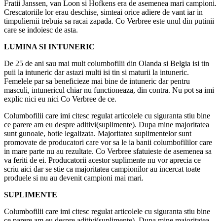
Fratii Janssen, van Loon si Hofkens era de asemenea mari campioni.
Crescatoriile lor erau deschise, simteai orice adiere de vant iar in
timpuliernii trebuia sa racai zapada. Co Verbree este unul din putinii
care se indoiesc de asta.
LUMINA SI INTUNERIC
De 25 de ani sau mai mult columbofilii din Olanda si Belgia isi tin
puii la intuneric dar astazi multi isi tin si maturii la intuneric.
Femelele par sa beneficieze mai bine de intuneric dar pentru
masculi, intunericul chiar nu functioneaza, din contra. Nu pot sa imi
explic nici eu nici Co Verbree de ce.
Columbofilii care imi citesc regulat articolele cu siguranta stiu bine
ce parere am eu despre aditivi(suplimente). Dupa mine majoritatea
sunt gunoaie, hotie legalizata. Majoritatea suplimentelor sunt
promovate de producatori care vor sa le ia banii columbofililor care
in mare parte nu au rezultate. Co Verbree sfatuieste de asemenea sa
va feriti de ei. Producatorii acestor suplimente nu vor aprecia ce
scriu aici dar se stie ca majoritatea campionilor au incercat toate
produele si nu au devenit campioni mai mari.
SUPLIMENTE
Columbofilii care imi citesc regulat articolele cu siguranta stiu bine
ce parere am eu despre aditivi(suplimente). Dupa mine majoritatea