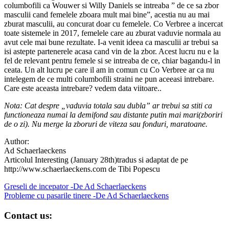
columbofili ca Wouwer si Willy Daniels se intreaba ” de ce sa zbor
masculii cand femelele zboara mult mai bine”, acestia nu au mai
zburat masculii, au concurat doar cu femelele. Co Verbree a incercat
toate sistemele in 2017, femelele care au zburat vaduvie normala au
avut cele mai bune rezultate. I-a venit ideea ca masculii ar trebui sa
isi astepte partenerele acasa cand vin de la zbor. Acest lucru nu e la
fel de relevant pentru femele si se intreaba de ce, chiar bagandu-l in
ceata. Un alt lucru pe care il am in comun cu Co Verbree ar ca nu
intelegem de ce multi columbofili straini ne pun aceeasi intrebare.
Care este aceasta intrebare? vedem data viitoare..
Nota: Cat despre „vaduvia totala sau dubla” ar trebui sa stiti ca
functioneaza numai la demifond sau distante putin mai mari(zboriri
de o zi). Nu merge la zboruri de viteza sau fonduri, maratoane.
Author:
Ad Schaerlaeckens
Articolul Interesting (January 28th)tradus si adaptat de pe
http://www.schaerlaeckens.com de Tibi Popescu
Navigare
Greseli de incepator -De Ad Schaerlaeckens
Probleme cu pasarile tinere -De Ad Schaerlaeckens
în
articole
Contact us: