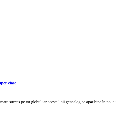
per clasa
re succes pe tot globul iar aceste linii genealogice apar bine în noua 