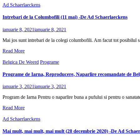
Ad Schaerlaeckens
Intrebari de la Columbofili (11 mai) -De Ad Schaerlaeckens
ianuarie 8, 2021
ianuarie 8, 2021
Mai jos sunt intrebari de la colegi columbofili. Am facut tot posibilul
Read More
Belgica De Weerd
Programe
Programe de Iarna, Reproducere, Naparlire recomandate de Be
ianuarie 3, 2021
ianuarie 3, 2021
Program de Iarna Pentru o naparlire buna a pufului si pentru o sanatat
Read More
Ad Schaerlaeckens
Mai mult, mai mult, mai mult (28 decembrie 2020) -De Ad Schae