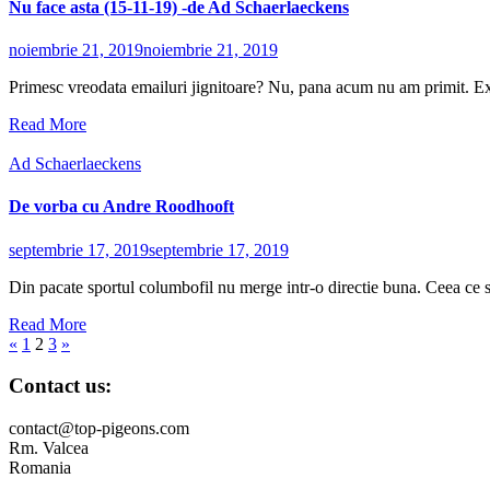
Nu face asta (15-11-19) -de Ad Schaerlaeckens
noiembrie 21, 2019
noiembrie 21, 2019
Primesc vreodata emailuri jignitoare? Nu, pana acum nu am primit. Ex
Read More
Ad Schaerlaeckens
De vorba cu Andre Roodhooft
septembrie 17, 2019
septembrie 17, 2019
Din pacate sportul columbofil nu merge intr-o directie buna. Ceea ce se
Read More
Navigare
«
1
2
3
»
în
Contact us:
articole
contact@top-pigeons.com
Rm. Valcea
Romania