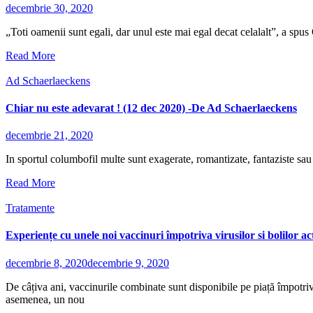
decembrie 30, 2020
„Toti oamenii sunt egali, dar unul este mai egal decat celalalt”, a spus
Read More
Ad Schaerlaeckens
Chiar nu este adevarat ! (12 dec 2020) -De Ad Schaerlaeckens
decembrie 21, 2020
In sportul columbofil multe sunt exagerate, romantizate, fantaziste s
Read More
Tratamente
Experiențe cu unele noi vaccinuri împotriva virusilor si bolilor 
decembrie 8, 2020
decembrie 9, 2020
De câțiva ani, vaccinurile combinate sunt disponibile pe piață împotri
asemenea, un nou