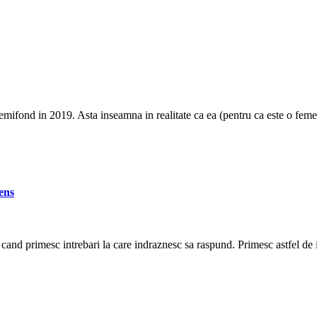
fond in 2019. Asta inseamna in realitate ca ea (pentru ca este o feme
ens
and primesc intrebari la care indraznesc sa raspund. Primesc astfel de i