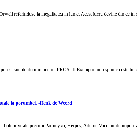
 Orwell referinduse la inegalitatea in lume. Acest lucru devine din ce in
au puri si simplu doar minciuni. PROSTII Exemplu: unii spun ca este bi
actuale la porumbei. -Henk de Weerd
va bolilor virale precum Paramyxo, Herpes, Adeno. Vaccinurile împotriva 