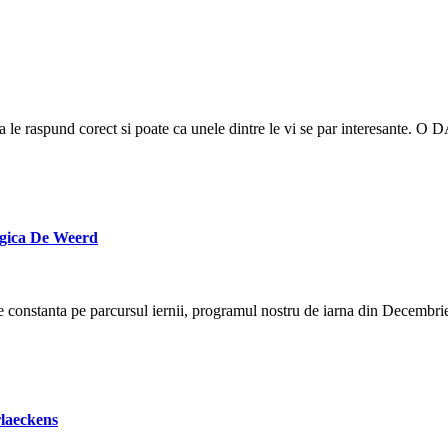
 sa le raspund corect si poate ca unele dintre le vi se par interesante. 
lgica De Weerd
e constanta pe parcursul iernii, programul nostru de iarna din Decembri
rlaeckens