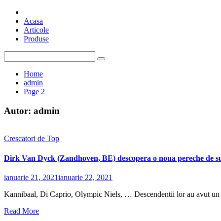
Skip
Top Pigeons
Stiri si Articole despre Porumbei
to
Acasa
content
Articole
Produse
Search
for:
Home
admin
Page 2
Autor:
admin
Crescatori de Top
Dirk Van Dyck (Zandhoven, BE) descopera o noua pereche de su
ianuarie 21, 2021
ianuarie 22, 2021
Kannibaal, Di Caprio, Olympic Niels, … Descendentii lor au avut un ma
Read More